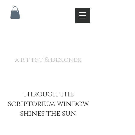
A N D R E W J A M I E S O
N
a r t i s t & designer
through the
scriptorium window
shines the sun